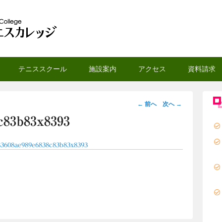
スカレッジ
テニススクール
施設案内
アクセス
資料請求
画
← 前へ
次へ →
像
c83b83x8393
ナ
ビ
83608ae989e6838c83b83x8393
ゲ
ー
シ
ョ
ン