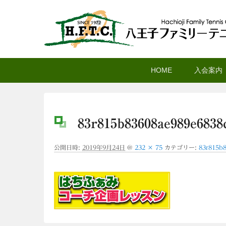
八王子ファミリーテニ
メ
サ
メ
HOME
入会案内
イ
ブ
イ
ン
コ
ン
コ
ン
メ
ン
テ
ニ
83r815b83608ae989e6838
テ
ン
ュ
ン
ツ
ー
公開日時:
2019年9月24日
@
232 × 75
カテゴリー:
83r815b
ツ
へ
へ
移
移
動
動