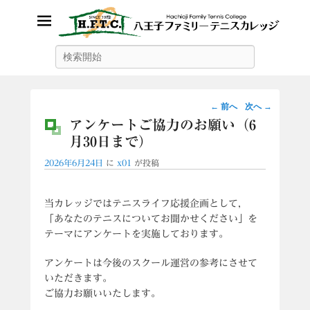
八王子ファミリーテニスカレッ
検
索
ジ
投
←
前へ
次へ
→
稿
アンケートご協力のお願い（6
ナ
月30日まで）
ビ
2026年6月24日
に
x01
が投稿
ゲ
ー
シ
当カレッジでは
テニスライフ応援企画として,
ョ
「あなたのテニスについてお聞かせください」を
ン
テーマにアンケートを実施しております。
アンケートは今後のスクール運営の参考にさせて
いただきます。
ご協力お願いいたします。