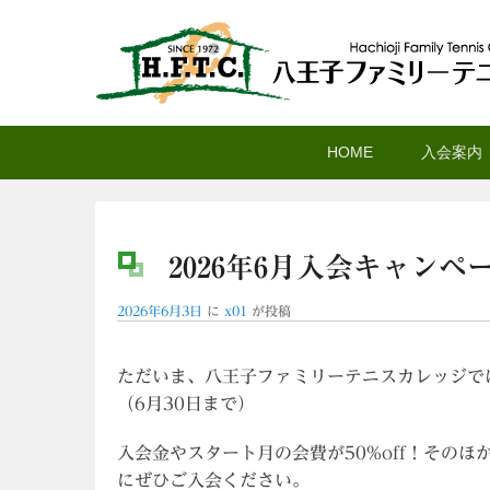
八王子ファミリーテニ
メ
サ
メ
HOME
入会案内
イ
ブ
イ
ン
コ
ン
コ
ン
メ
ン
テ
ニ
2026年6月入会キャンペ
テ
ン
ュ
ン
ツ
ー
2026年6月3日
に
x01
が投稿
ツ
へ
へ
移
ただいま、八王子ファミリーテニスカレッジで
移
動
（6月30日まで）
動
入会金やスタート月の会費が50%off！その
にぜひご入会ください。