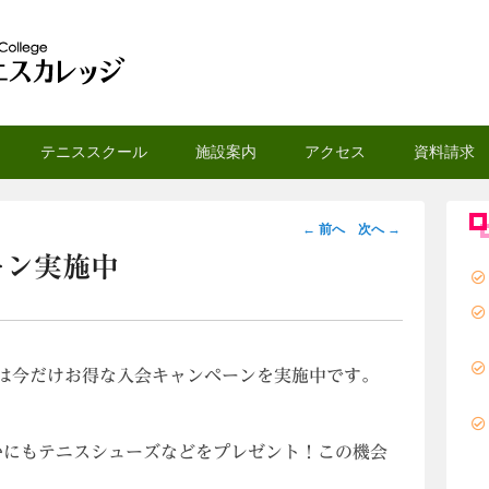
スカレッジ
テニススクール
施設案内
アクセス
資料請求
投
←
前へ
次へ
→
稿
ーン実施中
ナ
ビ
ゲ
ー
は今だけお得な入会キャンペーンを実施中です。
シ
ョ
ン
ほかにもテニスシューズなどをプレゼント！この機会