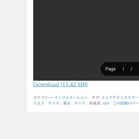
Download [11.42 MB]
カテゴリー:
インフォメーション
タグ:
インドアテニススクー
八王子 テニス
、
東京 テニス
作成者:
x01
この投稿のパー