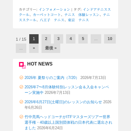
カテゴリー:
インフォメーション
|
タグ:
インドアテニスス
クール
、
カーペットコート
、
テニス 体験レッスン
、
テニ
ススクール
、
八王子 テニス
、
東京 テニス
投
1
2
3
4
5
...
10
1 / 15
稿
...
»
最後 »
ナ
ビ
ゲ
HOT NEWS
ー
シ
2026年 夏祭りのご案内（7/20）
2026年7月13日
ョ
2026年7〜8月体験特別レッスン会＆入会キャンペ
ン
ーン実施中
2026年7月13日
2026年6月27日(土曜日)のレッスンのお知らせ
2026
年6月26日
竹中亮馬ヘッドコーチがITFマスターズツアー世界
選手権・40歳以上国別団体戦の日本代表に選出され
ました
2026年6月24日