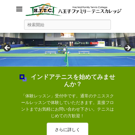
八王子ファミリーテニスカレ
検
索
ッジ
新規入会キャンペーン！体験レッスン随時受付中！
360度の施設映像がご覧になれます。
インドアテニスを始めてみませ
んか？
「体験レッスン」受付中です。通常のテニススク
ールレッスンで体験していただきます。直接フロ
ントまでお気軽にお問い合わせ下さい。テニスは
じめての方歓迎！
さらに詳しく