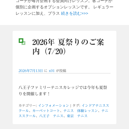
コーチが毎月企画する会員向けレッスン。各コーチが
個別に企画するオプションレッスンです。 レギュラー
レッスンに加え、プラス
続きを読む>>>
2026年 夏祭りのご案
内（7/20）
2026年7月13日
に
x01
が投稿
八王子ファミリーテニスカレッジでは今年も夏祭
りを開催します！
カテゴリー:
インフォメーション
|
タグ:
インドアテニスス
クール
、
カーペットコート
、
テニス 体験レッスン
、
テニ
ススクール
、
八王子 テニス
、
東京 テニス