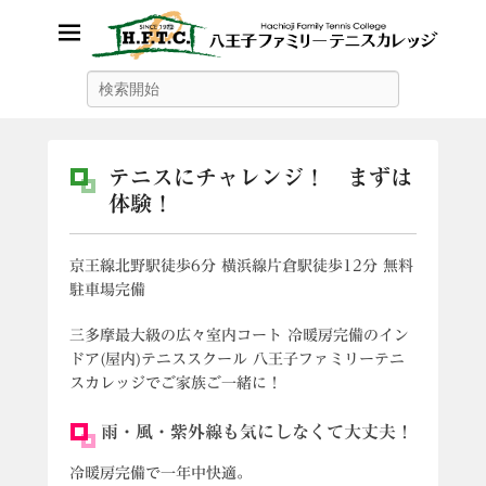
八王子ファミリーテニスカレッ
検
索
ジ
テニスにチャレンジ！ まずは
体験！
2
京王線北野駅徒歩6分 横浜線片倉駅徒歩12分 無料
0
駐車場完備
1
9
三多摩最大級の広々室内コート 冷暖房完備のイン
年
ドア(屋内)テニススクール 八王子ファミリーテニ
9
スカレッジでご家族ご一緒に！
月
2
雨・風・紫外線も気にしなくて大丈夫！
4
日
冷暖房完備で一年中快適。
に