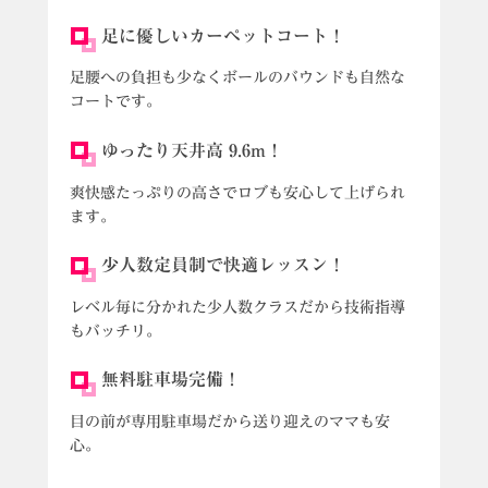
x
足に優しいカーペットコート！
0
1
足腰への負担も少なくボールのバウンドも自然な
が
コートです。
投
稿
ゆったり天井高 9.6m！
爽快感たっぷりの高さでロブも安心して上げられ
ます。
少人数定員制で快適レッスン！
レベル毎に分かれた少人数クラスだから技術指導
もバッチリ。
無料駐車場完備！
目の前が専用駐車場だから送り迎えのママも安
心。