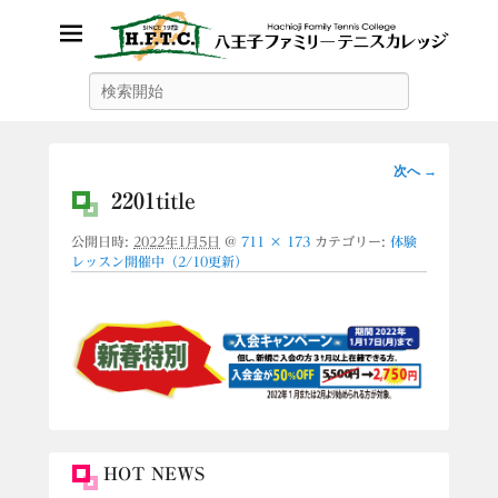
八王子ファミリーテニスカレッ
検
索
ジ
画
次へ →
像
2201title
ナ
公開日時:
2022年1月5日
@
711 × 173
カテゴリー:
体験
ビ
レッスン開催中（2/10更新）
ゲ
ー
シ
ョ
ン
HOT NEWS