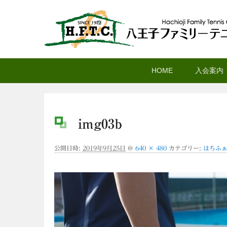
八王子ファミリーテニ
メ
サ
メ
HOME
入会案内
イ
ブ
イ
ン
コ
ン
コ
ン
メ
ン
テ
ニ
img03b
テ
ン
ュ
ン
ツ
ー
公開日時:
2019年9月25日
@
640 × 480
カテゴリー:
はちふ
ツ
へ
へ
移
移
動
動