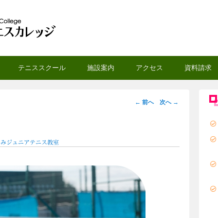
スカレッジ
テニススクール
施設案内
アクセス
資料請求
画
← 前へ
次へ →
像
ナ
ビ
ぁみジュニアテニス教室
ゲ
ー
シ
ョ
ン