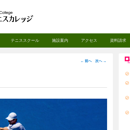
スカレッジ
テニススクール
施設案内
アクセス
資料請求
画
← 前へ
次へ →
像
ナ
ビ
ゲ
ー
シ
ョ
ン