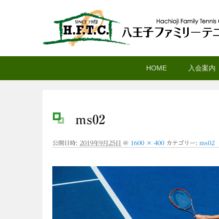
八王子ファミリーテニ
メ
サ
メ
HOME
入会案内
イ
ブ
イ
ン
コ
ン
コ
ン
メ
ン
テ
ニ
ms02
テ
ン
ュ
ン
ツ
ー
公開日時:
2019年9月25日
@
1600 × 400
カテゴリー:
ms02
ツ
へ
へ
移
移
動
動