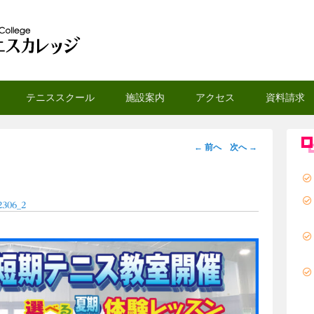
スカレッジ
テニススクール
施設案内
アクセス
資料請求
画
← 前へ
次へ →
像
ナ
ビ
2306_2
ゲ
ー
シ
ョ
ン