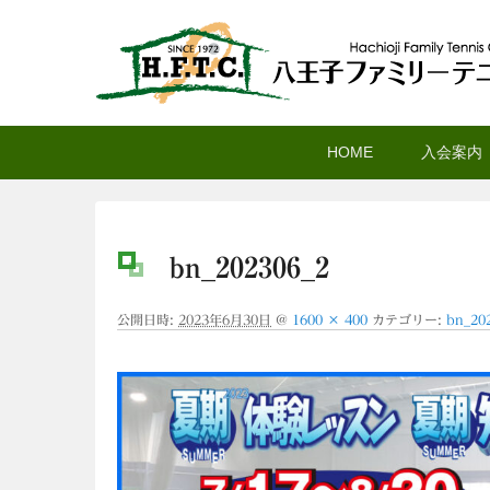
八王子ファミリーテニ
メ
サ
メ
HOME
入会案内
イ
ブ
イ
ン
コ
ン
コ
ン
メ
ン
テ
ニ
bn_202306_2
テ
ン
ュ
ン
ツ
ー
公開日時:
2023年6月30日
@
1600 × 400
カテゴリー:
bn_20
ツ
へ
へ
移
移
動
動