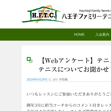
八王子ファミリーテニ
メ
サ
メ
HOME
入会案内
イ
ブ
イ
ン
コ
ン
コ
ン
メ
ン
テ
ニ
【Webアンケート】テ
テ
ン
ュ
テニスについてお聞かせ
ン
ツ
ー
ツ
へ
2024年6月29日
に
x01
が投稿
へ
移
移
動
動
いつもレッスンにご参加いただきありがとうご
例年3月に担当コーチからのコメント付きレッ