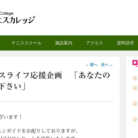
スカレッジ
テニススクール
施設案内
アクセス
資料請求
投
←
前へ
次へ
→
稿
ニスライフ応援企画 「あなたの
ナ
下さい」
ビ
ゲ
ー
シ
ざいます！
ョ
ン
スンガイドをお配りしておりますが、