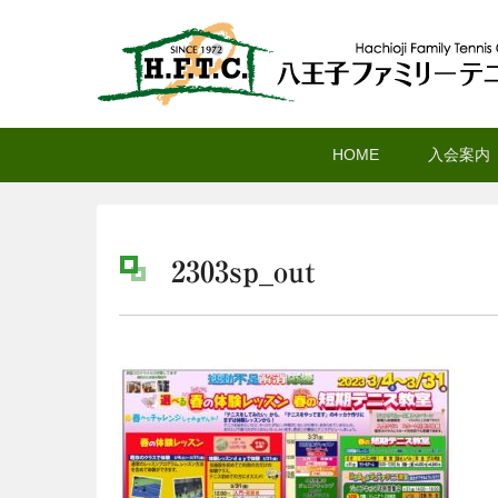
八王子ファミリーテニ
メ
サ
メ
HOME
入会案内
イ
ブ
イ
ン
コ
ン
コ
ン
メ
ン
テ
ニ
2303sp_out
テ
ン
ュ
ン
ツ
ー
ツ
へ
へ
移
移
動
動