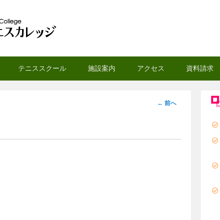
スカレッジ
テニススクール
施設案内
アクセス
資料請求
投
←
前へ
稿
ナ
ビ
ゲ
ー
シ
ョ
ン