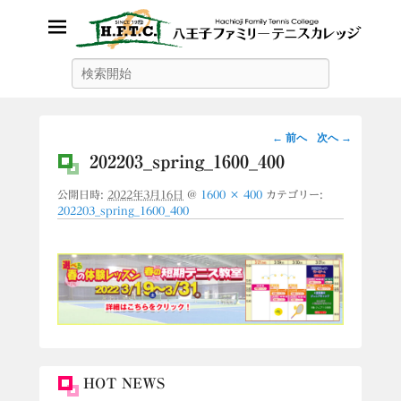
八王子ファミリーテニスカレッ
検
索
ジ
画
← 前へ
次へ →
像
202203_spring_1600_400
ナ
公開日時:
2022年3月16日
@
1600 × 400
カテゴリー:
ビ
202203_spring_1600_400
ゲ
ー
シ
ョ
ン
HOT NEWS