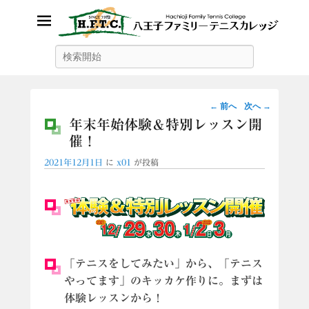
八王子ファミリーテニスカレッ
検
索
ジ
投
←
前へ
次へ
→
稿
年末年始体験＆特別レッスン開
ナ
催！
ビ
2021年12月1日
に
x01
が投稿
ゲ
ー
シ
ョ
ン
「テニスをしてみたい」から、「テニス
やってます」のキッカケ作りに。まずは
体験レッスンから！