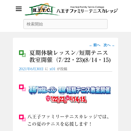
八王子ファミリーテニスカレッ
検
索
ジ
投
←
前へ
次へ
→
稿
夏期体験レッスン/短期テニス
ナ
教室開催（7/22・23)(8/14・15)
ビ
2021年6月30日
に
x01
が投稿
ゲ
ー
シ
ョ
ン
八王子ファミリーテニスカレッジでは、
この夏のテニスを応援します！