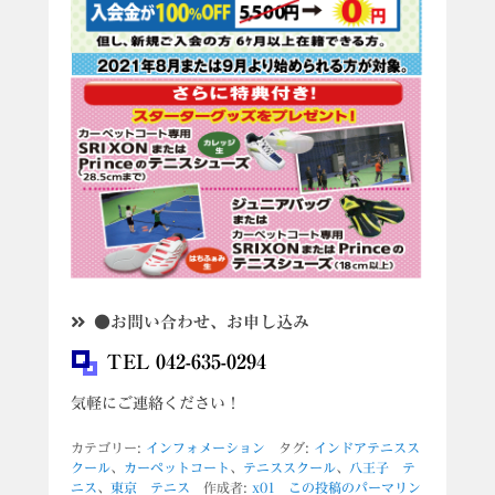
●お問い合わせ、お申し込み
TEL 042-635-0294
気軽にご連絡ください！
カテゴリー:
インフォメーション
タグ:
インドアテニスス
クール
、
カーペットコート
、
テニススクール
、
八王子 テ
ニス
、
東京 テニス
作成者:
x01
この投稿のパーマリン