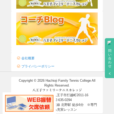
問
い
会社概要
合
わ
せ
プライバシーポリシー
Copyright ©
2026 Hachioji Family Tennis College All
Rights Reserved.
八王子ファミリーテニスカレッジ
〒192-0911 東京都八王子市打越町2011-16
TEL：042-635-0294
※無料駐車場完備 ※京王線 北野駅 徒歩6分 ※専門
コーチによる充実レッスン