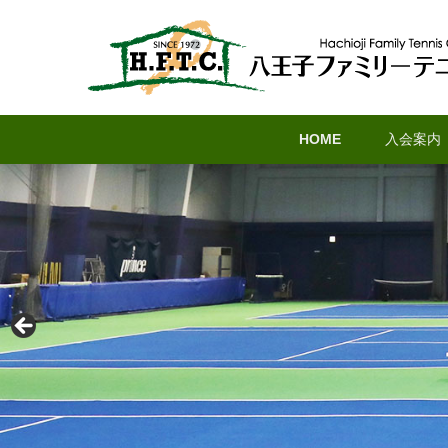
八王子ファミリーテ
メ
サ
メ
HOME
入会案内
イ
ブ
イ
ン
コ
ン
コ
ン
メ
ン
テ
ニ
テ
ン
ュ
ン
ツ
ー
ツ
へ
へ
移
移
動
動