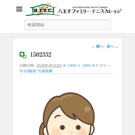
八王子ファミリーテニスカレッ
検
索
ジ
画
← 前へ
次へ →
像
1502332
ナ
公開日時:
2020年4月22日
@
1494 × 1494
カテゴリー:
ビ
WEB振替/欠席依頼
ゲ
ー
シ
ョ
ン