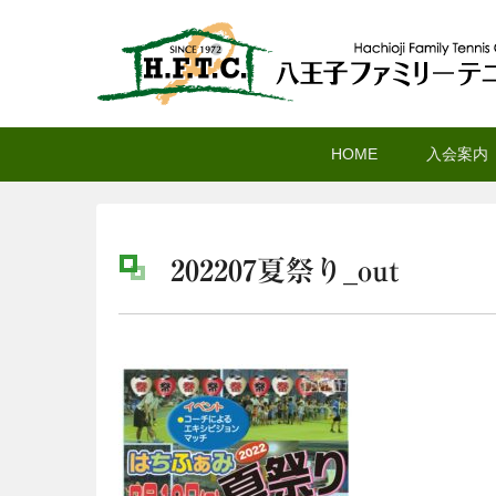
八王子ファミリーテニ
メ
サ
メ
HOME
入会案内
イ
ブ
イ
ン
コ
ン
コ
ン
メ
ン
テ
ニ
202207夏祭り_out
テ
ン
ュ
ン
ツ
ー
ツ
へ
へ
移
移
動
動