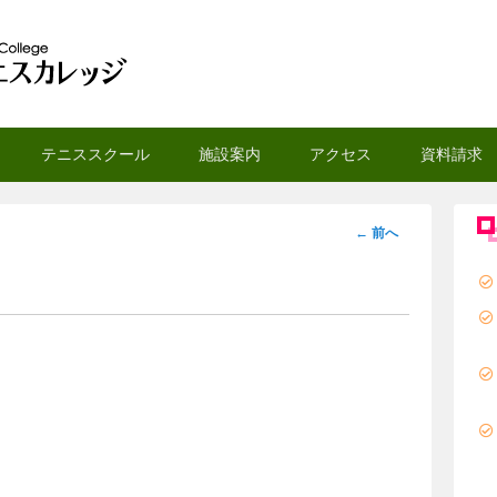
スカレッジ
テニススクール
施設案内
アクセス
資料請求
投
←
前へ
稿
ナ
ビ
ゲ
ー
シ
ョ
ン