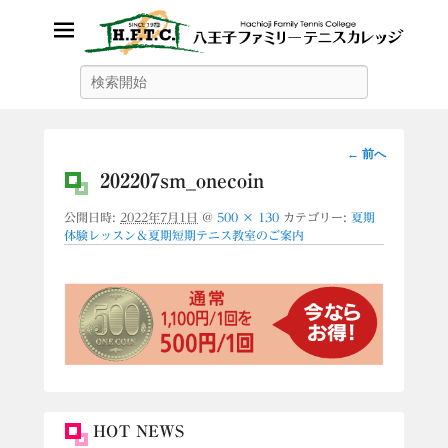
八王子ファミリーテニスカレッ
検
索
ジ
画
← 前へ
像
202207sm_onecoin
ナ
公開日時:
2022年7月1日
@
500 × 130
カテゴリー:
夏期
ビ
体験レッスン＆夏期短期テニス教室のご案内
ゲ
ー
シ
ョ
ン
HOT NEWS