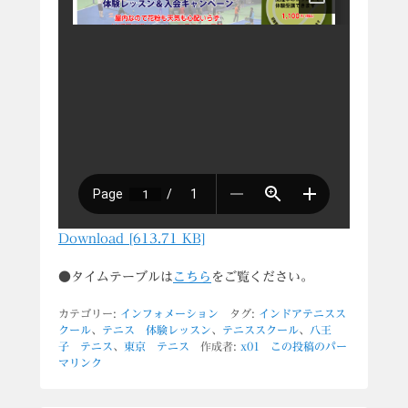
Download [613.71 KB]
●タイムテーブルは
こちら
をご覧ください。
カテゴリー:
インフォメーション
タグ:
インドアテニスス
クール
、
テニス 体験レッスン
、
テニススクール
、
八王
子 テニス
、
東京 テニス
作成者:
x01
この投稿のパー
マリンク