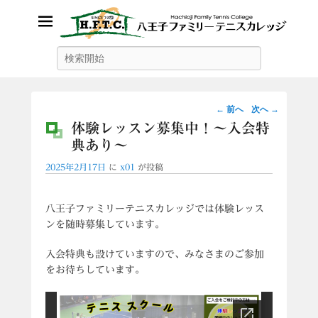
八王子ファミリーテニスカレッ
検
索
ジ
投
←
前へ
次へ
→
稿
体験レッスン募集中！〜入会特
ナ
典あり〜
ビ
2025年2月17日
に
x01
が投稿
ゲ
ー
シ
八王子ファミリーテニスカレッジでは体験レッス
ョ
ンを随時募集しています。
ン
入会特典も設けていますので、みなさまのご参加
をお待ちしています。